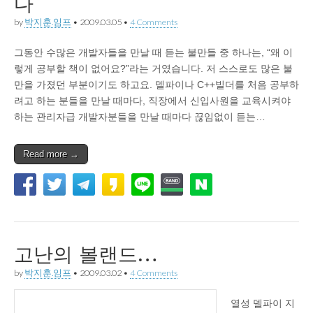
다
by
박지훈.임프
•
2009.03.05
•
4 Comments
그동안 수많은 개발자들을 만날 때 듣는 불만들 중 하나는, “왜 이
렇게 공부할 책이 없어요?”라는 거였습니다. 저 스스로도 많은 불
만을 가졌던 부분이기도 하고요. 델파이나 C++빌더를 처음 공부하
려고 하는 분들을 만날 때마다, 직장에서 신입사원을 교육시켜야
하는 관리자급 개발자분들을 만날 때마다 끊임없이 듣는…
Read more →
고난의 볼랜드…
by
박지훈.임프
•
2009.03.02
•
4 Comments
열성 델파이 지