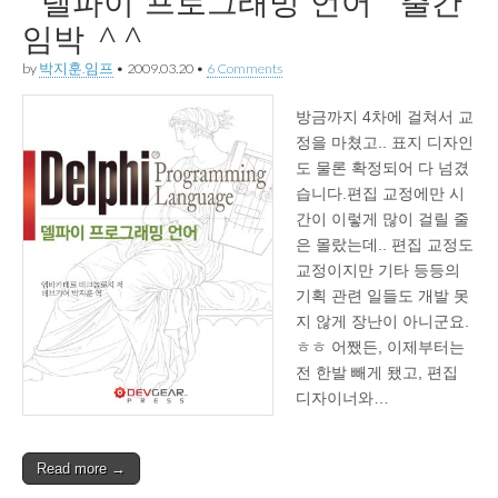
“델파이 프로그래밍 언어” 출간
임박 ^^
by
박지훈.임프
•
2009.03.20
•
6 Comments
방금까지 4차에 걸쳐서 교
정을 마쳤고.. 표지 디자인
도 물론 확정되어 다 넘겼
습니다.편집 교정에만 시
간이 이렇게 많이 걸릴 줄
은 몰랐는데.. 편집 교정도
교정이지만 기타 등등의
기획 관련 일들도 개발 못
지 않게 장난이 아니군요.
ㅎㅎ 어쨌든, 이제부터는
전 한발 빼게 됐고, 편집
디자이너와…
Read more →