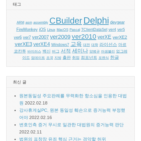
태그
Delphi
CBuilder
devgear
ARM
asm
assembly
FireMonkey
iOS
ver5
Linux
MacOS
Pascal
TClientDataSet
ver4
ver2010
ver2009
verXE
ver2007
verXE2
ver6
ver7
교육
verXE3
verXE4
라이선스
Windows7
마르
대전
대학
세미나
서적
백신
코칸투
바이러스
버그
양병규
어셈블리
업그레
한글
출판
컴포넌트
이드
업데이트
조국
지방
취업
포렌식
최신 글
원본동일성 주요판례를 무력화한 항소심을 인용한 대법
원
2022.02.18
강사휴게실PC, 원본 동일성 훼손으로 증거능력 부정했
어야
2022.02.16
변호인측 증거 무시로 일관한 대법원의 증거능력 판단
2022.02.11
법원의 표창장 유죄 핵심 근거는 경악할 허위