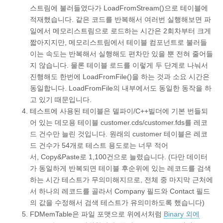
스트림에 불러들였다가 LoadFromStream()으로 테이블에
적재했습니다. 같은 코드를 반복해서 여러번 실행해보면 파
일에서 메모리스트림으로 로드하는 시간은 2회차부터 크게
짧아지지만, 메모리스트림에서 테이블 컴포넌트로 불러들
이는 속도는 반복해서 실행해도 편차만 있을 뿐 전혀 줄어들
지 않습니다. 물론 테이블 로드를 이렇게 두 단계로 나눠서
진행해도 한번에 LoadFromFile()을 하는 것과 소요 시간은
동일합니다. LoadFromFile의 내부에서도 동일한 동작을 하
고 있기 때문입니다.
테스트에 사용된 테이블은 델파이/C++빌더에 기본 번들되
어 있는 데모용 테이블 customer.cds/customer.fds를 레코
드 건수만 늘린 것입니다. 원래의 customer 테이블은 레코
드 건수가 54개로 테스트 용도로는 너무 적어
서, Copy&Paste로 1,100건으로 늘렸습니다. (다만 데이터
가 동일하게 반복되면 테이블 후순위에 있는 레코드를 검색
하는 시간 테스트가 무의미해지므로, 전체 중 마지막 근처에
서 하나의 레코드를 골라서 Company 필드와 Contact 필드
의 값을 수정해서 검색 테스트가 유의미하도록 했습니다)
FDMemTable은 파일 포맷으로 위에서처럼
Binary 외에