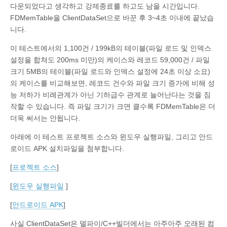
다운되었다고 생각하고 강제종료를 하고도 남을 시간입니다.
FDMemTable을 ClientDataSet으로 바꾼 후 3~4초 이내에 끝났습
니다.
이 테스트에서의 1,100건 / 199kB의 테이블(파일 로드 및 인덱스
설정을 합쳐도 200ms 미만)의 케이스와 레코드 59,000건 / 파일
크기 5MB의 테이블(파일 로드와 인덱스 설정에 24초 이상 소요)
의 케이스를 비교해보면, 레코드 건수와 파일 크기 증가에 비해 성
능 저하가 비례관계가 아닌 기하급수 관계로 늘어난다는 것을 짐
작할 수 있습니다. 즉 파일 크기가 크면 클수록 FDMemTable은 더
더욱 써서는 안됩니다.
아래에 이 테스트 프로젝트 소스와 윈도우 실행파일, 그리고 안드
로이드 APK 설치파일을 첨부합니다.
[
프로젝트 소스
]
[
윈도우 실행파일
]
[
안드로이드 APK
]
사실 ClientDataSet은 델파이/C++빌더에서는 아주아주 오래된 컴