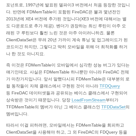
포넌트로, 1997년에 발표된 델파이3 버전에서 처음 등장한 것입니
다. 반면에 FDMemTable이 포함된 FireDAC은 불과 몇년전인
2013년에 XE4 버전에 추가된 것입니다(XE3 버전에 대해서는 별
도 다운로드로 추가 제공). 벤더가 권장하는 최신 루틴이 아주 오
래된 구 루틴보다 훨씬 느린 것은 아주 아이러니하죠. 물론
ClientDataSet은 무려 20년 가까이 계속 튜닝 및 업그레이드가 된
코드이긴 하지만, 그렇다고 딱히 모바일을 위해 더 최적화를 하거
나 한 것도 아니지요.
즉 이것은 FDMemTable이 모바일에서 심각한 성능 버그가 있다는
얘기인데요. 사실은 FDMemTable 하나뿐만 아니라 FireDAC 전체
가 마찬가지입니다. 앞서 말했다시피 FDMemTable은 대부분의 로
컬 동작들이 자체 클래스에서 구현된 것이 아니라
TFDQuery
등 FireDAC 데이터셋들과 공유되는 베이스 클래스에서 구현되어
상속받은 것이기 때문입니다. 당장
LoadFromStream
부터가
TFDMemTable의 멤버가 아닌 그 베이스 클래스인
TFDDataSet
의
멤버입니다.
따라서 이걸 피하려면, 모바일에서는 FDMemTable을 회피하고
ClientDataSet을 사용해야 하고, 그 외 FireDAC의 FDQuery 등을