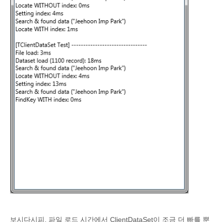
73
try
74
DataStream
.
LoadFromFile
(
sDataPath
+
'custome
75
76
Memo1
.
Lines
.
Add
(
Format
(
'File load: %dms'
,
[
S
77
PrevTime
:
=
Stopwatch
.
ElapsedMilliseconds
;
78
79
DataStream
.
Position
:
=
0
;
80
ClientDataSet1
.
LoadFromStream
(
DataStream
)
;
81
82
Memo1
.
Lines
.
Add
(
Format
(
'Dataset load (%d rec
83
PrevTime
:
=
Stopwatch
.
ElapsedMilliseconds
;
84
finally
85
DataStream
.
Free
;
86
end
;
87
88
if
ClientDataSet1
.
Locate
(
'Company'
,
VarArrayOf
89
Memo1
.
Lines
.
Add
(
Format
(
'Search & found data 
90
91
Memo1
.
Lines
.
Add
(
Format
(
'Locate WITHOUT index: 
92
PrevTime
:
=
Stopwatch
.
ElapsedMilliseconds
;
93
94
ClientDataSet1
.
First
;
95
96
ClientDataSet1
.
IndexDefs
.
Add
(
'Idx_Company'
,
'C
97
ClientDataSet1
.
IndexName
:
=
'Idx_Company'
;
98
99
Memo1
.
Lines
.
Add
(
Format
(
'Setting index: %dms'
,
100
PrevTime
:
=
Stopwatch
.
ElapsedMilliseconds
;
보시다시피, 파일 로드 시간에서 ClientDataSet이 조금 더 빠를 뿐