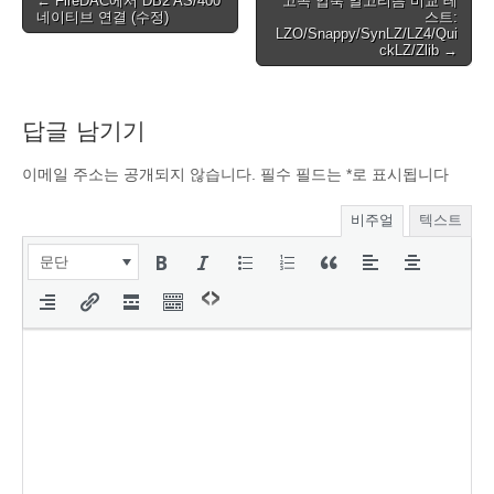
← FireDAC에서 DB2 AS/400
고속 압축 알고리즘 비교 테
네이티브 연결 (수정)
스트:
navigation
LZO/Snappy/SynLZ/LZ4/Qui
ckLZ/Zlib →
답글 남기기
이메일 주소는 공개되지 않습니다.
필수 필드는
*
로 표시됩니다
비주얼
텍스트
문단