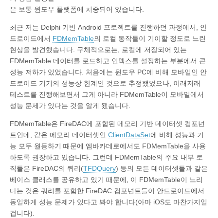
은 보통 윈도우 플랫폼에 치중되어 있습니다.
최근 저는 Delphi 기반 Android 프로젝트를 진행하던 과정에서, 안
드로이드에서
FDMemTable
의 로컬 동작들이 기이할 정도로 느린
현상을 발견했습니다. 구체적으로는, 로컬에 저장되어 있는
FDMemTable 데이터를 로드하고 인덱스를 설정하는 부분에서 큰
성능 저하가 있었습니다. 처음에는 윈도우 PC에 비해 모바일인 안
드로이드 기기의 성능상 한계인 것으로 추정했었으나, 이래저래
테스트를 진행해보면서 그게 아니라 FDMemTable이 모바일에서
성능 문제가 있다는 것을 알게 됐습니다.
FDMemTable은 FireDAC에 포함된 메모리 기반 데이터셋 컴포넌
트인데, 같은 메모리 데이터셋인
ClientDataSet
에 비해 성능과 기
능 모두 월등하기 때문에 엠바카데로에서도 FDMemTable을 사용
하도록 권장하고 있습니다. 그런데 FDMemTable의 주요 내부 로
직들은 FireDAC의 쿼리(
TFDQuery
) 등의 모든 데이터셋들과 같은
베이스 클래스를 공유하고 있기 때문에, 이 FDMemTable이 느리
다는 것은 쿼리를 포함한 FireDAC 컴포넌트들이 안드로이드에서
동일하게 성능 문제가 있다고 봐야 합니다(아마 iOS도 마찬가지일
겁니다).