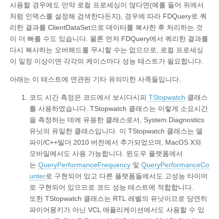
사용할 경우에도 만약 로컬 프로세싱이 많다면(예를 들어 위에서
처럼 인덱스를 설정해 검색한다든지), 경우에 따라 FDQuery로 쿼
리한 결과를 ClientDataSet으로 데이터를 복사한 후 처리하는 것
이 더 빠를 수도 있습니다. 물론 먼저 FDQuery에서 쿼리한 결과를
다시 복사하는 오버헤드를 무시할 수는 없으므로, 로컬 프로세싱
이 일정 이상이면 각각의 케이스마다 성능 테스트가 필요합니다.
아래는 이 테스트에 연관된 기타 유의미한 사족들입니다.
코드 시간 측정은 코드에서 보시다시피
TStopwatch
클래스
를 사용하였습니다. TStopwatch 클래스는 이렇게 소요시간
을 측정하는 데에 유용한 클래스로서, System.Diagnostics
유닛의 유일한 클래스입니다. 이 TStopwatch 클래스는 델
파이/C++빌더 2010 버전에서 추가되었으며, MacOS X와
모바일에서도 사용 가능합니다. 윈도우 플랫폼에서
는
QueryPerformanceFrequency
및
QueryPerformanceCo
unter
로 구현되어 있고 다른 플랫폼들에서도 고성능 타이머
로 구현되어 있으므로 코드 성능 테스트에 적합합니다.
또한 TStopwatch 클래스는 RTL 레벨의 유닛이므로 당연히
파이어몽키가 아닌 VCL 애플리케이션에서도 사용할 수 있