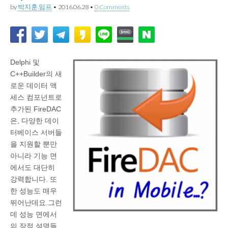
by
박지훈.임프
•
2016.06.28
•
0 Comments
Delphi 및
C++Builder의 새
로운 데이터 액
세스 컴포넌트로
추가된 FireDAC
은, 다양한 데이
터베이스 서버들
을 지원할 뿐만
아니라 기능 면
에서도 대단히
강력합니다. 또
한 성능도 매우
뛰어난데요.그런
데 성능 면에서
의 장점 설명들