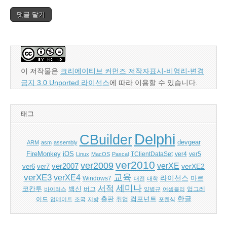
이 저작물은
크리에이티브 커먼즈 저작자표시-비영리-변경
금지 3.0 Unported 라이선스
에 따라 이용할 수 있습니다.
태그
Delphi
CBuilder
devgear
ARM
asm
assembly
FireMonkey
iOS
ver5
Linux
MacOS
Pascal
TClientDataSet
ver4
ver2010
ver2009
verXE
ver2007
verXE2
ver6
ver7
교육
verXE3
verXE4
라이선스
Windows7
마르
대전
대학
세미나
서적
백신
코칸투
바이러스
버그
양병규
어셈블리
업그레
한글
출판
컴포넌트
이드
업데이트
조국
지방
취업
포렌식