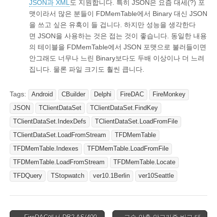
JSON과 XML
도 지원합니다. 특히 JSON은 요즘 대세(?) 포
맷이라서 많은 분들이 FDMemTable에서 Binary 대신 JSON
을 쓰고 싶은 유혹이 들 겁니다. 하지만 성능을 생각한다
면 JSON을 사용하는 것은 접는 것이 좋습니다. 동일한 내용
의 테이블을 FDMemTable에서 JSON 포맷으로 불러들이면
안그래도 너무나 느린 Binary보다도 두배 이상이나 더 느려
집니다. 물론 파일 크기도 훨씬 큽니다.
Tags:
Android
CBuilder
Delphi
FireDAC
FireMonkey
JSON
TClientDataSet
TClientDataSet.FindKey
TClientDataSet.IndexDefs
TClientDataSet.LoadFromFile
TClientDataSet.LoadFromStream
TFDMemTable
TFDMemTable.Indexes
TFDMemTable.LoadFromFile
TFDMemTable.LoadFromStream
TFDMemTable.Locate
TFDQuery
TStopwatch
ver10.1Berlin
ver10Seattle
Post