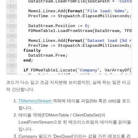
17
DataStream
.
LoadFromFile
(
sDataPath
+
'custome
18
19
Memo1
.
Lines
.
Add
(
Format
(
'File load: %dms'
,
[
S
20
PrevTime
:
=
Stopwatch
.
ElapsedMilliseconds
;
21
22
DataStream
.
Position
:
=
0
;
23
FDMemTable1
.
LoadFromStream
(
DataStream
,
TFDSt
24
25
Memo1
.
Lines
.
Add
(
Format
(
'Dataset load (%d rec
26
PrevTime
:
=
Stopwatch
.
ElapsedMilliseconds
;
27
finally
28
DataStream
.
Free
;
29
end
;
30
31
if
FDMemTable1
.
Locate
(
'Company'
,
VarArrayOf
(
[
'
32
Memo1
.
Lines
.
Add
(
Format
(
'Search & found data 
33
코드가 다소 길고 조금 지저분해 보이겠지만, 실제 하는 일은 비교
34
Memo1
.
Lines
.
Add
(
Format
(
'Locate WITHOUT index: 
적 간단합니다.
35
PrevTime
:
=
Stopwatch
.
ElapsedMilliseconds
;
36
37
FDMemTable1
.
First
;
TMemoryStream
객체에 테이블 파일(fds 혹은 cds)을 로드
38
합니다.
39
with
FDMemTable1
.
Indexes
.
Add 
do
40
테이블 객체(FDMemTable / ClientDataSet)의
begin
41
Name
:
=
'Idx_Company'
;
LoadFromStream으로 위 메모리스트림의 데이터를 읽어들
42
Fields
:
=
'Company'
;
입니다.
43
Selected
:
=
true
;
44
end
;
Company 필드가 ‘DevQuest’이라는 값을 가진 레코드를 검