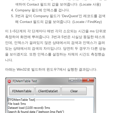
45
Memo1
.
Lines
.
Add
(
Format
(
'Setting index: %dms'
,
색하여 Contact 필드의 값을 보여줍니다. (Locate 사용)
46
PrevTime
:
=
Stopwatch
.
ElapsedMilliseconds
;
47
Company 필드에 인덱스를 겁니다.
48
if
FDMemTable1
.
Locate
(
'Company'
,
VarArrayOf
(
[
'
3번과 같이 Company 필드가 ‘DevQuest’인 레코드를 검색
49
Memo1
.
Lines
.
Add
(
Format
(
'Search & found data 
50
해 Contact 필드의 값을 보여줍니다. (Locate / FindKey)
51
Memo1
.
Lines
.
Add
(
Format
(
'Locate WITH index: %dm
52
PrevTime
:
=
Stopwatch
.
ElapsedMilliseconds
;
이 1~5단계의 각 단계마다 매번 각각 소요되는 시간을 ms 단위로
53
측정하여 화면에 뿌려줍니다. 3번과 5번은 사실상 동일한 테스트
54
Memo1
.
Lines
.
Add
(
''
)
;
55
end
;
인데, 인덱스가 걸려있지 않은 상태에서의 검색과 인덱스가 걸려
56
있는 상태에서의 검색의 차이입니다. 당연히 두 경우가 다른 성능
57
58
procedure
TfrmMain
.
btnTestCDSClick
(
Sender
:
TObje
을 보이겠지요. 또한 인덱스를 설정하는 자체의 시간도 측정했습
59
var
니다.
60
DataStream
:
TMemoryStream
;
61
Stopwatch
:
TStopwatch
;
아래는 Win32로 빌드하여 윈도우7에서 실행한 결과입니다.
62
PrevTime
:
integer
;
63
begin
64
Memo1
.
Lines
.
Add
(
'[TClientDataSet Test] -------
65
66
ClientDataSet1
.
IndexName
:
=
''
;
67
ClientDataSet1
.
IndexDefs
.
Clear
;
68
ClientDataSet1
.
Close
;
69
70
Stopwatch
:
=
TStopwatch
.
StartNew
;
71
72
DataStream
:
=
TMemoryStream
.
Create
;