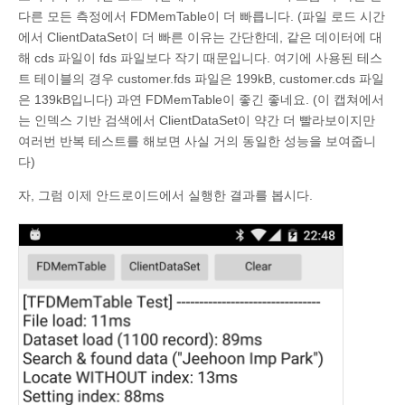
101
다른 모든 측정에서 FDMemTable이 더 빠릅니다. (파일 로드 시간
102
if
ClientDataSet1
.
FindKey
(
[
'DevQuest'
]
)
then
103
Memo1
.
Lines
.
Add
(
Format
(
'Search & found data 
에서 ClientDataSet이 더 빠른 이유는 간단한데, 같은 데이터에 대
104
해 cds 파일이 fds 파일보다 작기 때문입니다. 여기에 사용된 테스
105
Memo1
.
Lines
.
Add
(
Format
(
'FindKey WITH index: %d
106
PrevTime
:
=
Stopwatch
.
ElapsedMilliseconds
;
트 테이블의 경우 customer.fds 파일은 199kB, customer.cds 파일
107
은 139kB입니다) 과연 FDMemTable이 좋긴 좋네요. (이 캡쳐에서
108
Memo1
.
Lines
.
Add
(
''
)
;
109
end
;
는 인덱스 기반 검색에서 ClientDataSet이 약간 더 빨라보이지만
여러번 반복 테스트를 해보면 사실 거의 동일한 성능을 보여줍니
다)
자, 그럼 이제 안드로이드에서 실행한 결과를 봅시다.