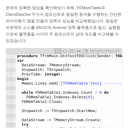
문제의 정확한 양상을 확인해보기 위해, FDMemTable과
ClientDataSet 두가지 컴포넌트로 동일한 동작을 수행하는 간단한
파이어몽키 앱을 만들어 양쪽의 성능을 비교해봤습니다. 동일한
프로젝트 소스를 Win32와 Android 양쪽 플랫폼으로 빌드, 실행함
으로써 플랫폼들 사이의 두 컴포넌트의 상대 속도를 비교해볼 수
있었습니다.
Delphi/Pascal
1
procedure
TfrmMain
.
btnTestFDSClick
(
Sender
:
TObje
2
var
3
DataStream
:
TMemoryStream
;
4
Stopwatch
:
TStopwatch
;
5
PrevTime
:
integer
;
6
begin
7
Memo1
.
Lines
.
Add
(
'[TFDMemTable Test] ----------
8
9
while
FDMemTable1
.
Indexes
.
Count
>
0
do
10
FDMemTable1
.
Indexes
.
Delete
(
0
)
;
11
FDMemTable1
.
Close
;
12
13
Stopwatch
:
=
TStopwatch
.
StartNew
;
14
15
DataStream
:
=
TMemoryStream
.
Create
;
16
try