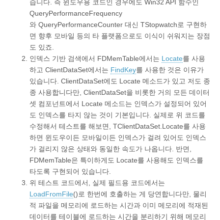
습니다. 즉 윈도우용 코드인 경우에도 Win32 API 함수인
QueryPerformanceFrequency
와 QueryPerformanceCounter 대신 TStopwatch로 구현하
면 향후 모바일 등의 타 플랫폼으로도 이식이 쉬워지는 장점
도 있죠.
인덱스 기반 검색에서 FDMemTable에서는
Locate
를 사용
하고 ClientDataSet에서는
FindKey
를 사용한 것은 이유가
있습니다. ClientDataSet에도 Locate 메소드가 있고 저도 종
종 사용합니다만, ClientDataSet을 비롯한 거의 모든 데이터
셋 컴포넌트에서 Locate 메소드는 인덱스가 설정되어 있어
도 인덱스를 타지 않는 것이 기본입니다. 실제로 위 코드를
수정해서 테스트를 해보면, TClientDataSet.Locate를 사용
하면 윈도우이든 모바일이든 인덱스가 걸려 있어도 인덱스
가 걸리지 않은 상태와 동일한 속도가 나옵니다. 반면,
FDMemTable은 특이하게도 Locate를 사용해도 인덱스를
타도록 구현되어 있습니다.
위 테스트 코드에서, 실제 필드용 코드에서는
LoadFromFile
()로 한번에 호출하는 게 당연합니다만, 물리
적 파일을 메모리에 로드하는 시간과 이미 메모리에 적재된
데이터를 테이블에 로드하는 시간을 분리하기 위해 메모리