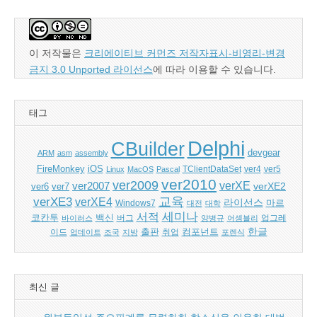
이 저작물은
크리에이티브 커먼즈 저작자표시-비영리-변경
금지 3.0 Unported 라이선스
에 따라 이용할 수 있습니다.
태그
Delphi
CBuilder
devgear
ARM
asm
assembly
FireMonkey
iOS
ver5
Linux
MacOS
Pascal
TClientDataSet
ver4
ver2010
ver2009
verXE
ver2007
verXE2
ver6
ver7
교육
verXE3
verXE4
라이선스
Windows7
마르
대전
대학
세미나
서적
백신
코칸투
바이러스
버그
양병규
어셈블리
업그레
한글
출판
컴포넌트
이드
업데이트
조국
지방
취업
포렌식
최신 글