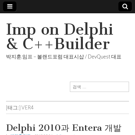
Imp on Delphi
& C++Builder
박지훈.임프 – 볼랜드포럼 대표시삽 / DevQuest 대표
검
색:
[태그:]
VER4
Delphi 2010과 Entera 개발