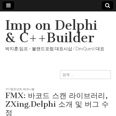
Imp on Delphi
& C++Builder
박지훈.임프 – 볼랜드포럼 대표시삽 / DevQuest 대표
검
색:
3RD컴포넌트
,
테크니컬
FMX: 바코드 스캔 라이브러리,
ZXing.Delphi 소개 및 버그 수
정