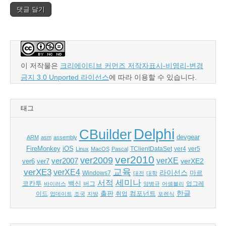
이 저작물은
크리에이티브 커먼즈 저작자표시-비영리-변경
금지 3.0 Unported 라이선스
에 따라 이용할 수 있습니다.
태그
Delphi
CBuilder
devgear
ARM
asm
assembly
FireMonkey
iOS
ver5
Linux
MacOS
Pascal
TClientDataSet
ver4
ver2010
ver2009
verXE
ver2007
verXE2
ver6
ver7
교육
verXE3
verXE4
라이선스
Windows7
마르
대전
대학
세미나
서적
백신
코칸투
바이러스
버그
양병규
어셈블리
업그레
한글
출판
컴포넌트
이드
업데이트
조국
지방
취업
포렌식