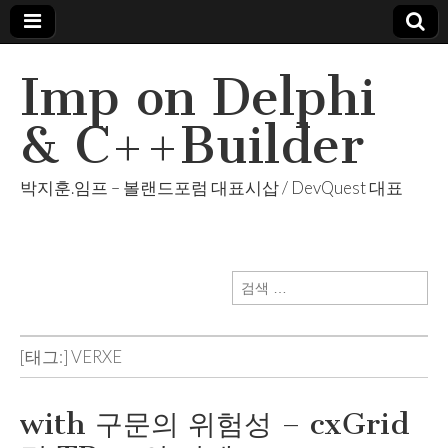
Imp on Delphi
& C++Builder
박지훈.임프 – 볼랜드포럼 대표시삽 / DevQuest 대표
검
색:
[태그:]
VERXE
with 구문의 위험성 – cxGrid