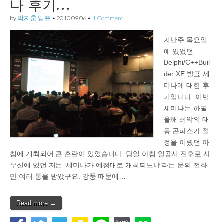
나 후기…
by
박지훈.임프
•
2010.09.06
•
1 Comment
지난주 목요일
에 있었던
Delphi/C++Buil
der XE 발표 세
미나에 대한 후
기입니다. 이번
세미나는 하필
올해 최악의 태
풍 곤파스가 절
정을 이뤘던 아
침에 개최되어 큰 혼란이 있었습니다. 당일 아침 일곱시 전후로 사
무실에 있던 저는 ‘세미나가 예정대로 개최되느냐’라는 문의 전화
만 여러 통을 받았구요. 강풍 때문에…
Read more →