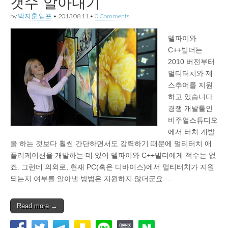
갯수 알아내기
by
박지훈.임프
•
2013.08.11
•
0 Comments
델파이와
C++빌더는
2010 버전부터
멀티터치와 제
스추어를 지원
하고 있습니다.
경쟁 개발툴인
비주얼스튜디오
에서 터치 개발
을 하는 것보다 훨씬 간단하면서도 강력하기 때문에 멀티터치 애
플리케이션을 개발하는 데 있어 델파이와 C++빌더에게 적수는 없
죠. 그런데 의외로, 현재 PC(혹은 디바이스)에서 멀티터치가 지원
되는지 여부를 알아낼 방법은 지원하지 않더군요.…
Read more →