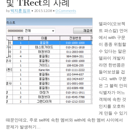
및 TRect의 사례
by
박지훈.임프
•
2015.12.08
•
0 Comments
델파이(오브젝
트 파스칼) 언어
에서 with 구문
이 종종 위험할
수 있다는 말은
델파이 개발자
라면 한번쯤은
들어보셨을 겁
니다. with 구문
은 그 블럭 안의
식별자가 어느
객체에 속한 것
인지를 모호하
게 만들 수 있기
때문인데요, 주로 self에 속한 멤버와 with에 속한 멤버 사이에서
문제가 발생하기…