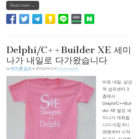
Read more →
Delphi/C++Builder XE 세미
나가 내일로 다가왔습니다
by
박지훈.임프
•
2010.09.01
•
0 Comments
바로 내일, 삼성
역 섬유센터 3
층에서
Delphi/C++Buil
der XE 발표 세
미나가 개최됩
니다.아침 9시
30분부터 시작
되구요. 자세한