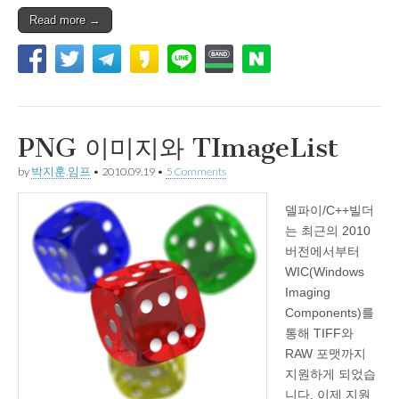
Read more →
PNG 이미지와 TImageList
by
박지훈.임프
•
2010.09.19
•
5 Comments
델파이/C++빌더
는 최근의 2010
버전에서부터
WIC(Windows
Imaging
Components)를
통해 TIFF와
RAW 포맷까지
지원하게 되었습
니다. 이제 지원