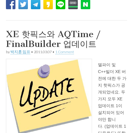
XE 핫픽스와 AQTime /
FinalBuilder 업데이트
by
박지훈.임프
•
2011.03.07
•
1 Comment
델파이 및
C++빌더 XE 버
전에 대한 두 가
지 핫픽스가 공
개되었네요. 두
가지 모두 XE
업데이트 1이
설치되어 있어
야만 합니
다. (업데이트 1
다운로드) 또한