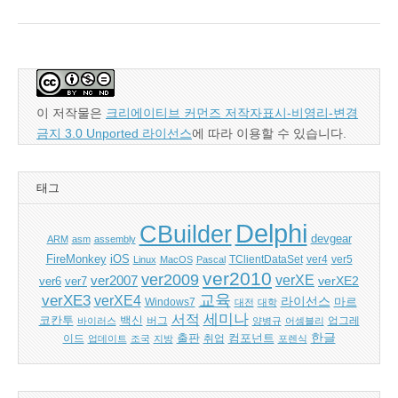
이 저작물은
크리에이티브 커먼즈 저작자표시-비영리-변경
금지 3.0 Unported 라이선스
에 따라 이용할 수 있습니다.
태그
Delphi
CBuilder
devgear
ARM
asm
assembly
FireMonkey
iOS
ver5
Linux
MacOS
Pascal
TClientDataSet
ver4
ver2010
ver2009
verXE
ver2007
verXE2
ver6
ver7
교육
verXE3
verXE4
라이선스
Windows7
마르
대전
대학
세미나
서적
백신
코칸투
바이러스
버그
양병규
어셈블리
업그레
한글
출판
컴포넌트
이드
업데이트
조국
지방
취업
포렌식