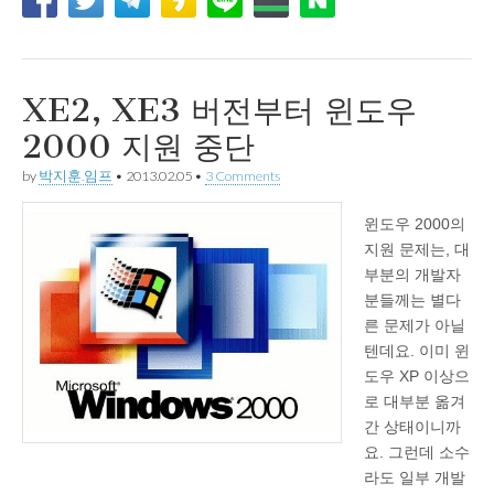
XE2, XE3 버전부터 윈도우
2000 지원 중단
by
박지훈.임프
•
2013.02.05
•
3 Comments
윈도우 2000의
지원 문제는, 대
부분의 개발자
분들께는 별다
른 문제가 아닐
텐데요. 이미 윈
도우 XP 이상으
로 대부분 옮겨
간 상태이니까
요. 그런데 소수
라도 일부 개발