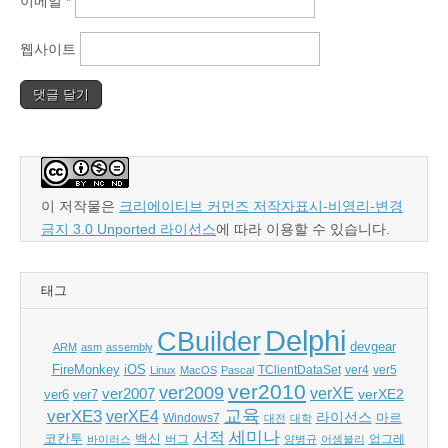
이메일
*
웹사이트
이 저작물은
크리에이티브 커먼즈 저작자표시-비영리-변경
금지 3.0 Unported 라이선스
에 따라 이용할 수 있습니다.
태그
Delphi
CBuilder
devgear
ARM
asm
assembly
FireMonkey
iOS
ver5
Linux
MacOS
Pascal
TClientDataSet
ver4
ver2010
ver2009
verXE
ver2007
verXE2
ver6
ver7
교육
verXE3
verXE4
라이선스
Windows7
마르
대전
대학
세미나
서적
백신
코칸투
바이러스
버그
양병규
어셈블리
업그레