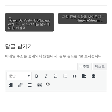
Post
←
파일 진행 상황을 보여주기 –
TClientDataSet+TDBNavigat
TImpFileStream →
navigation
or가 극도로 느려지는 문제에
대한 해결책
답글 남기기
이메일 주소는 공개되지 않습니다.
필수 필드는
*
로 표시됩니다
비주얼
텍스트
문단