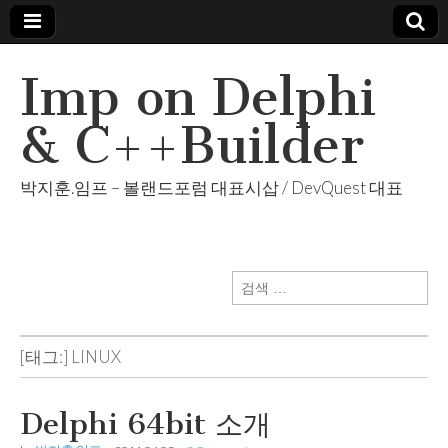
Imp on Delphi
& C++Builder
박지훈.임프 – 볼랜드포럼 대표시삽 / DevQuest 대표
검
색:
[태그:]
LINUX
Delphi 64bit 소개