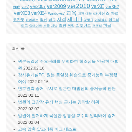
ver2010
ver2009
verXE
ver2007
verXE2
ver6
ver7
교육
verXE3
verXE4
라이선스
Windows7
마르
대전
대학
세미나
서적
백신
코칸투
바이러스
버그
양병규
어셈블리
업그레
한글
출판
컴포넌트
이드
업데이트
조국
지방
취업
포렌식
최신 글
원본동일성 주요판례를 무력화한 항소심을 인용한 대법
원
2022.02.18
강사휴게실PC, 원본 동일성 훼손으로 증거능력 부정했
어야
2022.02.16
변호인측 증거 무시로 일관한 대법원의 증거능력 판단
2022.02.11
법원의 표창장 유죄 핵심 근거는 경악할 허위
2022.02.07
법원이 철저하게 묵살한 정경심 교수의 알리바이 증거
2022.02.04
고속 압축 알고리즘 비교 테스트: