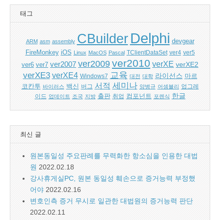
태그
Delphi
CBuilder
devgear
ARM
asm
assembly
FireMonkey
iOS
ver5
Linux
MacOS
Pascal
TClientDataSet
ver4
ver2010
ver2009
verXE
ver2007
verXE2
ver6
ver7
교육
verXE3
verXE4
라이선스
Windows7
마르
대전
대학
세미나
서적
백신
코칸투
바이러스
버그
양병규
어셈블리
업그레
한글
출판
컴포넌트
이드
업데이트
조국
지방
취업
포렌식
최신 글
원본동일성 주요판례를 무력화한 항소심을 인용한 대법
원
2022.02.18
강사휴게실PC, 원본 동일성 훼손으로 증거능력 부정했
어야
2022.02.16
변호인측 증거 무시로 일관한 대법원의 증거능력 판단
2022.02.11