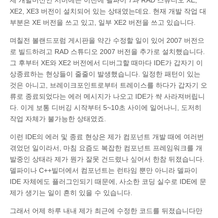
제 개발머신인 서버에는 이전에 델파이 7과 RAD 스튜디오 XE,
XE2, XE3 버전이 설치되어 있는 상태였는데요. 현재 개발 작업 대
부분은 XE 버전을 쓰고 있고, 일부 XE2 버전을 쓰고 있습니다.
며칠전 볼랜드포럼 게시판을 약간 수정할 일이 있어 2007 버전으
로 빌드하려고 RAD 스튜디오 2007 버전을 추가로 설치했습니다.
그 후부터 XE와 XE2 버전에서 디버그할 때마다 IDE가 갑자기 이
상종료하는 현상들이 줄줄이 발생했습니다. 일정한 패턴이 있는
것은 아니고, 브레이크포인트로부터 트레이스를 하다가 갑자기 오
류로 종료되었다는 에러 메시지가 나오고 IDE가 쌱 사라져버립니
다. 이게 보통 디버깅 시작부터 5~10초 사이에 일어나니, 도저히
작업 자체가 불가능한 상태였죠.
이런 IDE의 에러 및 종료 현상은 제가 컴포넌트 개발 때에 여러번
겪었던 일이라서, 마침 요즘도 복잡한 컴포넌트 프레임워크를 개
발중인 상태라 제가 뭔가 잘못 건드렸나 싶어서 한참 뒤졌습니다.
델파이나 C++빌더에서 컴포넌트는 런타임 뿐만 아니라 델파이
IDE 자체에도 플러그인되기 때문에, 사소한 코딩 실수로 IDE에 문
제가 생기는 일이 흔히 있을 수 있습니다.
그래서 어제 하루 내내 제가 최근에 수정한 코드를 뒤졌습니다만