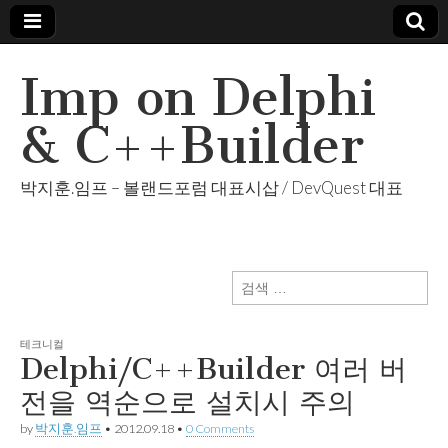
Imp on Delphi
& C++Builder
박지훈.임프 – 볼랜드포럼 대표시삽 / DevQuest 대표
검
색:
테크니컬
Delphi/C++Builder 여러 버
전을 역순으로 설치시 주의
by
박지훈.임프
•
2012.09.18
•
0 Comments