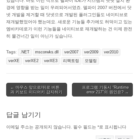
었습니다. 바로 이런 식으로 델파이 IDE가 시스템의 닷넷 설치 환
경에 영향을 받는 일이 우려되어서였죠. 델파이 2007 버전에서 닷
넷 개발을 제거할 때 닷넷으로 개발된 플러그인들도 네이티브로
재개발했었어야 했는데요. 새로운 기능들 추가에도 허덕이고 있는
엠바카데로가 이런 기능들을 네이티브로 재개발하는 건 이제 완전
히 물건너간 일이 아닌가 싶습니다.
Tags:
.NET
mscorwks.dll
ver2007
ver2009
ver2010
verXE
verXE2
verXE3
리팩토링
모델링
Post
← 마우스 앞으로/뒤로 버튼
프로그램 기동시 “Runtime
과 키보드 미디어키 감지하기
error 217″의 원인은? →
navigation
답글 남기기
이메일 주소는 공개되지 않습니다.
필수 필드는
*
로 표시됩니다