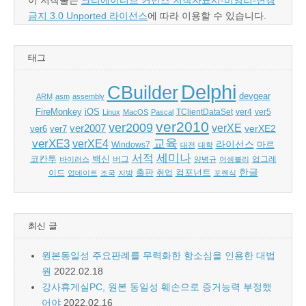
이 저작물은
크리에이티브 커먼즈 저작자표시-비영리-변경
금지 3.0 Unported 라이선스
에 따라 이용할 수 있습니다.
태그
Delphi
CBuilder
devgear
ARM
asm
assembly
FireMonkey
iOS
ver5
Linux
MacOS
Pascal
TClientDataSet
ver4
ver2010
ver2009
verXE
ver2007
verXE2
ver6
ver7
교육
verXE3
verXE4
라이선스
Windows7
마르
대전
대학
세미나
서적
백신
코칸투
바이러스
버그
양병규
어셈블리
업그레
한글
출판
컴포넌트
이드
업데이트
조국
지방
취업
포렌식
최신 글
원본동일성 주요판례를 무력화한 항소심을 인용한 대법
원
2022.02.18
강사휴게실PC, 원본 동일성 훼손으로 증거능력 부정했
어야
2022.02.16