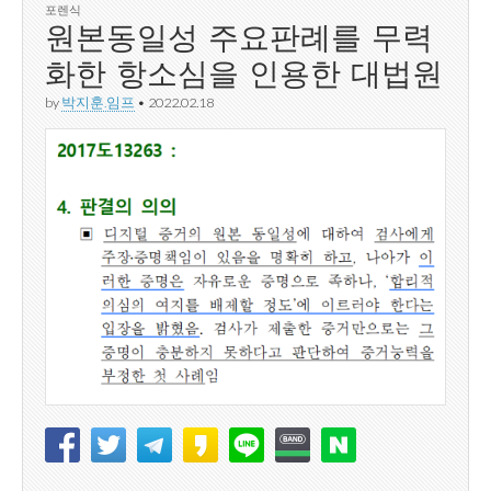
포렌식
원본동일성 주요판례를 무력
화한 항소심을 인용한 대법원
by
박지훈.임프
•
2022.02.18