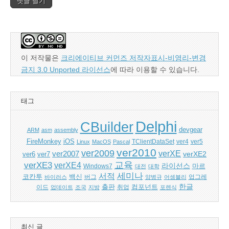
이 저작물은
크리에이티브 커먼즈 저작자표시-비영리-변경
금지 3.0 Unported 라이선스
에 따라 이용할 수 있습니다.
태그
Delphi
CBuilder
devgear
ARM
asm
assembly
FireMonkey
iOS
ver5
Linux
MacOS
Pascal
TClientDataSet
ver4
ver2010
ver2009
verXE
ver2007
verXE2
ver6
ver7
교육
verXE3
verXE4
라이선스
Windows7
마르
대전
대학
세미나
서적
백신
코칸투
바이러스
버그
양병규
어셈블리
업그레
한글
출판
컴포넌트
이드
업데이트
조국
지방
취업
포렌식
최신 글