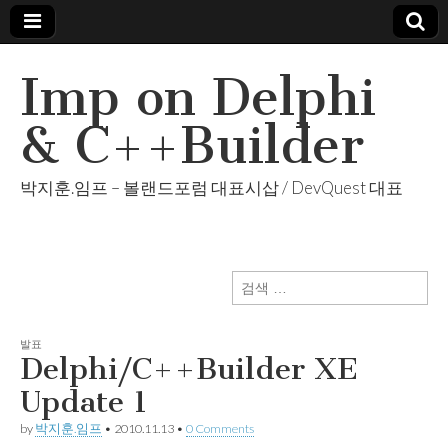
Imp on Delphi
& C++Builder
박지훈.임프 – 볼랜드포럼 대표시삽 / DevQuest 대표
검
색:
발표
Delphi/C++Builder XE
Update 1
by
박지훈.임프
•
2010.11.13
•
0 Comments