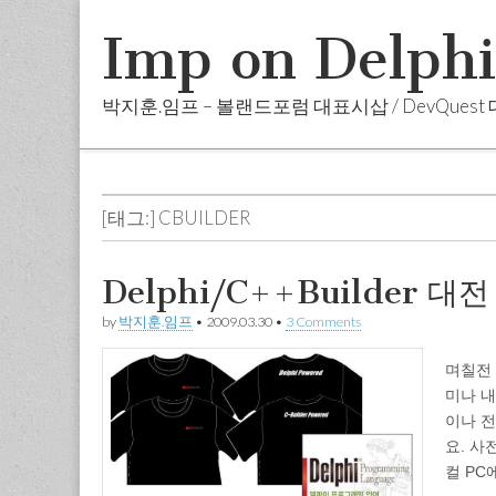
Imp on Delph
박지훈.임프 – 볼랜드포럼 대표시삽 / DevQuest
Skip
Sub
Main
to
menu
menu
content
[태그:]
CBUILDER
Delphi/C++Builder 
by
박지훈.임프
•
2009.03.30
•
3 Comments
며칠전 
미나 
이나 
요. 사
컬 PC