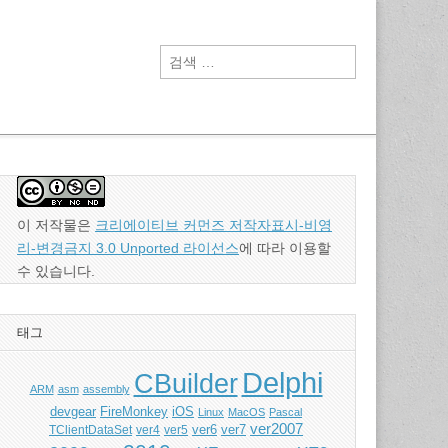
검
색:
이 저작물은
크리에이티브 커먼즈 저작자표시-비영
리-변경금지 3.0 Unported 라이선스
에 따라 이용할
수 있습니다.
태그
Delphi
CBuilder
ARM
asm
assembly
devgear
FireMonkey
iOS
Linux
MacOS
Pascal
ver2007
ver5
ver6
ver7
TClientDataSet
ver4