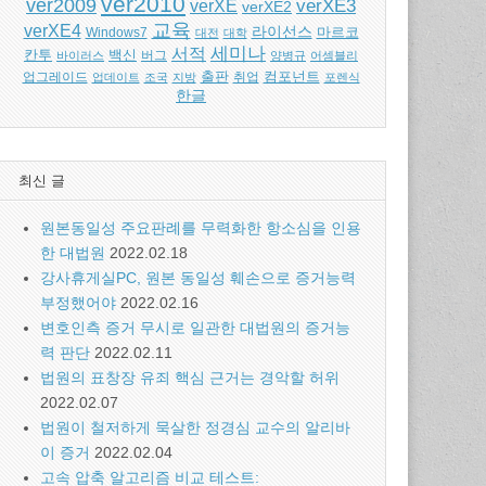
ver2010
ver2009
verXE
verXE3
verXE2
교육
verXE4
라이선스
Windows7
마르코
대전
대학
세미나
서적
백신
칸투
바이러스
버그
양병규
어셈블리
출판
컴포넌트
업그레이드
업데이트
조국
지방
취업
포렌식
한글
최신 글
원본동일성 주요판례를 무력화한 항소심을 인용
한 대법원
2022.02.18
강사휴게실PC, 원본 동일성 훼손으로 증거능력
부정했어야
2022.02.16
변호인측 증거 무시로 일관한 대법원의 증거능
력 판단
2022.02.11
법원의 표창장 유죄 핵심 근거는 경악할 허위
2022.02.07
법원이 철저하게 묵살한 정경심 교수의 알리바
이 증거
2022.02.04
고속 압축 알고리즘 비교 테스트: