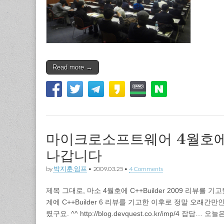
Read more →
마이크로소프트웨어 4월호에 C
나갑니다
by
박지훈.임프
•
2009.03.25
•
4 Comments
제목 그대로, 마소 4월호에 C++Builder 2009 리뷰를 기
계에 C++Builder 6 리뷰를 기고한 이후로 정말 오래간만인
렸구요. ^^ http://blog.devquest.co.kr/imp/