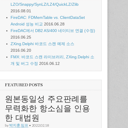
LZO/Snappy/SynLZ/LZ4/QuickLZ/Zlib
2016.08.01
FireDAC: FDMemTable vs. ClientDataSet
Android 성능 비교
2016.06.28
FireDAC에서 DB2 AS/400 네이티브 연결 (수정)
2016.06.25
ZXing.Delphi 바코드 스캔 예제 소스
2016.06.20
FMX: 바코드 스캔 라이브러리, ZXing.Delphi 소
개 및 버그 수정
2016.06.12
FEATURED POSTS
원본동일성 주요판례를
무력화한 항소심을 인용
한 대법원
by
박지훈.임프
•
2022.02.18