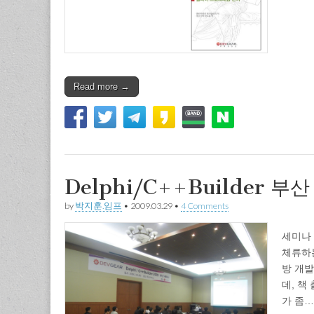
Read more →
Delphi/C++Builder 
by
박지훈.임프
•
2009.03.29
•
4 Comments
세미나
체류하
방 개발
데, 책
가 좀…