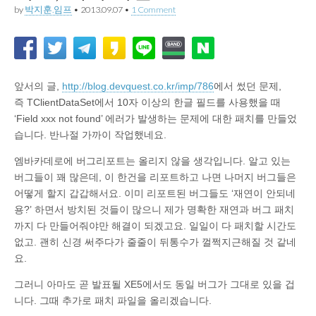
by
박지훈.임프
•
2013.09.07
•
1 Comment
앞서의 글,
http://blog.devquest.co.kr/imp/786
에서 썼던 문제,
즉 TClientDataSet에서 10자 이상의 한글 필드를 사용했을 때
‘Field xxx not found’ 에러가 발생하는 문제에 대한 패치를 만들었
습니다. 반나절 가까이 작업했네요.
엠바카데로에 버그리포트는 올리지 않을 생각입니다. 알고 있는
버그들이 꽤 많은데, 이 한건을 리포트하고 나면 나머지 버그들은
어떻게 할지 갑갑해서요. 이미 리포트된 버그들도 ‘재연이 안되네
용?’ 하면서 방치된 것들이 많으니 제가 명확한 재연과 버그 패치
까지 다 만들어줘야만 해결이 되겠고요. 일일이 다 패치할 시간도
없고. 괜히 신경 써주다가 줄줄이 뒤통수가 껄쩍지근해질 것 같네
요.
그러니 아마도 곧 발표될 XE5에서도 동일 버그가 그대로 있을 겁
니다. 그때 추가로 패치 파일을 올리겠습니다.