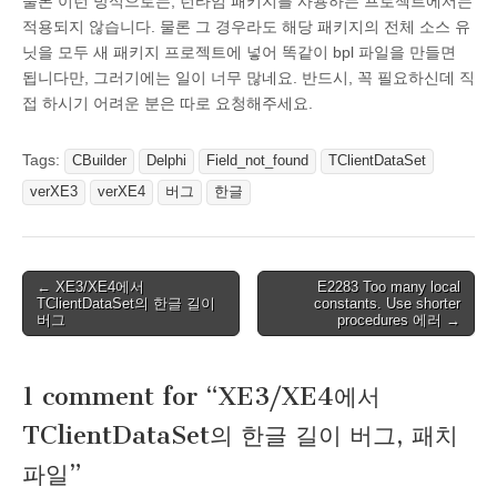
물론 이런 방식으로는, 런타임 패키지를 사용하는 프로젝트에서는
적용되지 않습니다. 물론 그 경우라도 해당 패키지의 전체 소스 유
닛을 모두 새 패키지 프로젝트에 넣어 똑같이 bpl 파일을 만들면
됩니다만, 그러기에는 일이 너무 많네요. 반드시, 꼭 필요하신데 직
접 하시기 어려운 분은 따로 요청해주세요.
Tags:
CBuilder
Delphi
Field_not_found
TClientDataSet
verXE3
verXE4
버그
한글
Post
← XE3/XE4에서
E2283 Too many local
TClientDataSet의 한글 길이
constants. Use shorter
navigation
버그
procedures 에러 →
1 comment for “
XE3/XE4에서
TClientDataSet의 한글 길이 버그, 패치
파일
”