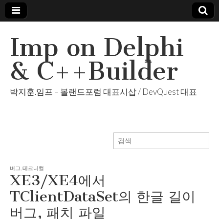
Imp on Delphi
& C++Builder
박지훈.임프 – 볼랜드포럼 대표시삽 / DevQuest 대표
검
색:
버그
,
테크니컬
XE3/XE4에서
TClientDataSet의 한글 길이
버그, 패치 파일