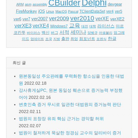
Delphi
CBuilder
devgear
ARM
asm
assembly
FireMonkey
iOS
ver5
Linux
MacOS
Pascal
TClientDataSet
ver4
ver2010
ver2009
verXE
ver2007
verXE2
ver6
ver7
교육
verXE3
verXE4
라이선스
Windows7
마르
대전
대학
세미나
서적
백신
코칸투
바이러스
버그
양병규
어셈블리
업그레
한글
출판
컴포넌트
이드
업데이트
조국
지방
취업
포렌식
최신 글
원본동일성 주요판례를 무력화한 항소심을 인용한 대법
원
2022.02.18
강사휴게실PC, 원본 동일성 훼손으로 증거능력 부정했
어야
2022.02.16
변호인측 증거 무시로 일관한 대법원의 증거능력 판단
2022.02.11
법원의 표창장 유죄 핵심 근거는 경악할 허위
2022.02.07
법원이 철저하게 묵살한 정경심 교수의 알리바이 증거