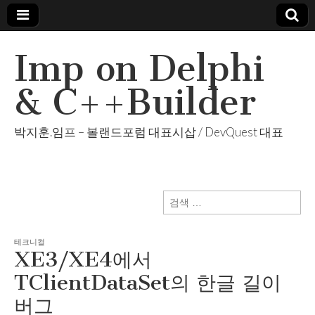
Imp on Delphi
& C++Builder
박지훈.임프 – 볼랜드포럼 대표시삽 / DevQuest 대표
검
색:
테크니컬
XE3/XE4에서
TClientDataSet의 한글 길이
버그