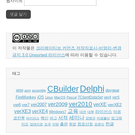
웹사이트
이 저작물은
크리에이티브 커먼즈 저작자표시-비영리-변경
금지 3.0 Unported 라이선스
에 따라 이용할 수 있습니다.
태그
Delphi
CBuilder
devgear
ARM
asm
assembly
FireMonkey
iOS
ver5
Linux
MacOS
Pascal
TClientDataSet
ver4
ver2010
ver2009
verXE
ver2007
verXE2
ver6
ver7
교육
verXE3
verXE4
라이선스
Windows7
마르
대전
대학
세미나
서적
백신
코칸투
바이러스
버그
양병규
어셈블리
업그레
한글
출판
컴포넌트
이드
업데이트
조국
지방
취업
포렌식