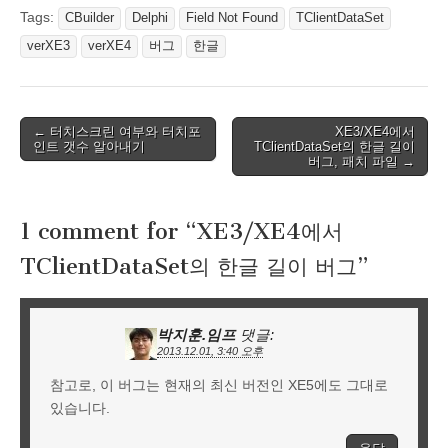
Tags:
CBuilder
Delphi
Field Not Found
TClientDataSet
verXE3
verXE4
버그
한글
Post
← 터치스크린 여부와 터치포
XE3/XE4에서
인트 갯수 알아내기
TClientDataSet의 한글 길이
navigation
버그, 패치 파일 →
1 comment for “
XE3/XE4에서
TClientDataSet의 한글 길이 버그
”
박지훈.임프
댓글:
2013.12.01, 3:40 오후
참고로, 이 버그는 현재의 최신 버전인 XE5에도 그대로
있습니다.