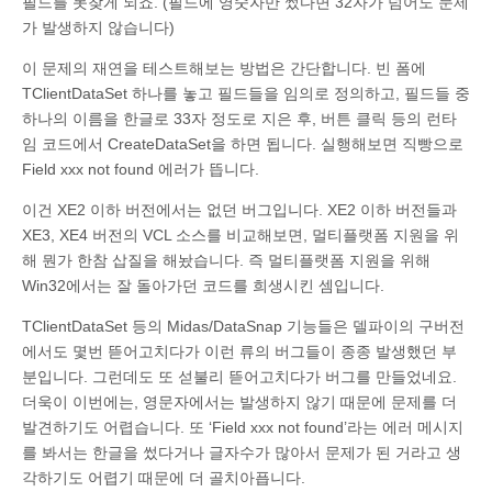
필드를 못찾게 되죠. (필드에 영숫자만 썼다면 32자가 넘어도 문제
가 발생하지 않습니다)
이 문제의 재연을 테스트해보는 방법은 간단합니다. 빈 폼에
TClientDataSet 하나를 놓고 필드들을 임의로 정의하고, 필드들 중
하나의 이름을 한글로 33자 정도로 지은 후, 버튼 클릭 등의 런타
임 코드에서 CreateDataSet을 하면 됩니다. 실행해보면 직빵으로
Field xxx not found 에러가 뜹니다.
이건 XE2 이하 버전에서는 없던 버그입니다. XE2 이하 버전들과
XE3, XE4 버전의 VCL 소스를 비교해보면, 멀티플랫폼 지원을 위
해 뭔가 한참 삽질을 해놨습니다. 즉 멀티플랫폼 지원을 위해
Win32에서는 잘 돌아가던 코드를 희생시킨 셈입니다.
TClientDataSet 등의 Midas/DataSnap 기능들은 델파이의 구버전
에서도 몇번 뜯어고치다가 이런 류의 버그들이 종종 발생했던 부
분입니다. 그런데도 또 섣불리 뜯어고치다가 버그를 만들었네요.
더욱이 이번에는, 영문자에서는 발생하지 않기 때문에 문제를 더
발견하기도 어렵습니다. 또 ‘Field xxx not found’라는 에러 메시지
를 봐서는 한글을 썼다거나 글자수가 많아서 문제가 된 거라고 생
각하기도 어렵기 때문에 더 골치아픕니다.