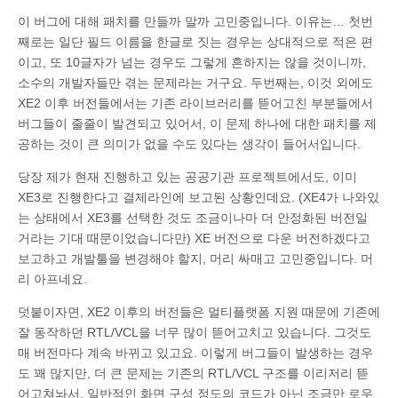
이 버그에 대해 패치를 만들까 말까 고민중입니다. 이유는… 첫번
째로는 일단 필드 이름을 한글로 짓는 경우는 상대적으로 적은 편
이고, 또 10글자가 넘는 경우도 그렇게 흔하지는 않을 것이니까,
소수의 개발자들만 겪는 문제라는 거구요. 두번째는, 이것 외에도
XE2 이후 버전들에서는 기존 라이브러리를 뜯어고친 부분들에서
버그들이 줄줄이 발견되고 있어서, 이 문제 하나에 대한 패치를 제
공하는 것이 큰 의미가 없을 수도 있다는 생각이 들어서입니다.
당장 제가 현재 진행하고 있는 공공기관 프로젝트에서도, 이미
XE3로 진행한다고 결제라인에 보고된 상황인데요. (XE4가 나와있
는 상태에서 XE3를 선택한 것도 조금이나마 더 안정화된 버전일
거라는 기대 때문이었습니다만) XE 버전으로 다운 버전하겠다고
보고하고 개발툴을 변경해야 할지, 머리 싸매고 고민중입니다. 머
리 아프네요.
덧붙이자면, XE2 이후의 버전들은 멀티플랫폼 지원 때문에 기존에
잘 동작하던 RTL/VCL을 너무 많이 뜯어고치고 있습니다. 그것도
매 버전마다 계속 바뀌고 있고요. 이렇게 버그들이 발생하는 경우
도 꽤 많지만, 더 큰 문제는 기존의 RTL/VCL 구조를 이리저리 뜯
어고쳐놔서, 일반적인 화면 구성 정도의 코드가 아닌 조금만 로우