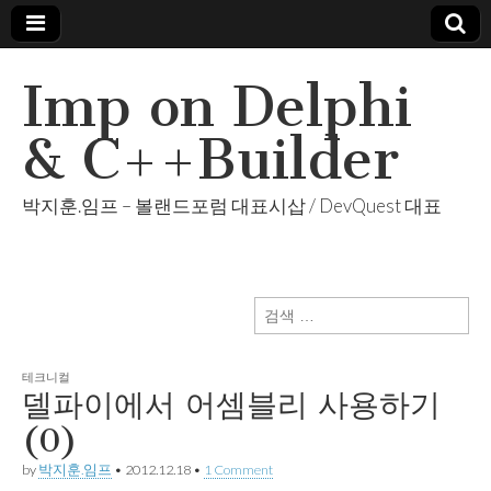
Imp on Delphi
& C++Builder
박지훈.임프 – 볼랜드포럼 대표시삽 / DevQuest 대표
검
색:
테크니컬
델파이에서 어셈블리 사용하기
(0)
by
박지훈.임프
•
2012.12.18
•
1 Comment