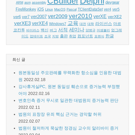
Delphi
CBuilder
devgear
ARM
asm
assembly
FireMonkey
iOS
ver5
Linux
MacOS
Pascal
TClientDataSet
ver4
ver2010
ver2009
verXE
ver2007
verXE2
ver6
ver7
교육
verXE3
verXE4
라이선스
Windows7
마르
대전
대학
세미나
서적
백신
코칸투
바이러스
버그
양병규
어셈블리
업그레
한글
출판
컴포넌트
이드
업데이트
조국
지방
취업
포렌식
최신 글
원본동일성 주요판례를 무력화한 항소심을 인용한 대법
원
2022.02.18
강사휴게실PC, 원본 동일성 훼손으로 증거능력 부정했
어야
2022.02.16
변호인측 증거 무시로 일관한 대법원의 증거능력 판단
2022.02.11
법원의 표창장 유죄 핵심 근거는 경악할 허위
2022.02.07
법원이 철저하게 묵살한 정경심 교수의 알리바이 증거
2022.02.04