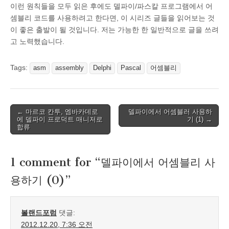
이런 원칙들을 모두 읽은 후에도 델파이/파스칼 프로그램에서 어
셈블리 코드를 사용하려고 한다면, 이 시리즈 글들을 읽어보는 것
이 좋은 출발이 될 것입니다. 저는 가능한 한 일반적으로 글을 쓰려
고 노력했습니다.
Tags:
asm
assembly
Delphi
Pascal
어셈블리
Post
← 마르코 칸투, 엠바카데로
델파이에서 어셈블러 사용하
에 델파이 프로덕트 매니저로
기 (1) →
navigation
합류
1 comment for “
델파이에서 어셈블리 사
용하기 (0)
”
볼랜드포럼
댓글:
2012.12.20, 7:36 오전