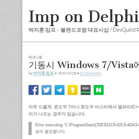
Imp on Delph
박지훈.임프 – 볼랜드포럼 대표시삽 / DevQuest
Skip
Sub
Main
to
menu
menu
content
테크니컬
기동시 Windows 7/Vista에
by
박지훈.임프
•
2010.10.28
•
0 Comments
아주 드물게, 윈도우 7이나 윈도우 비스타에서 델파이/C
지가 나오는 경우가 있습니다.
Error executing ‘C:\ProgramData\{7DE921C9-42C8
승이 필요합니다.