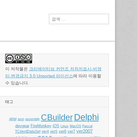
검
색:
이 저작물은
크리에이티브 커먼즈 저작자표시-비영
리-변경금지 3.0 Unported 라이선스
에 따라 이용할
수 있습니다.
태그
Delphi
CBuilder
ARM
asm
assembly
devgear
FireMonkey
iOS
Linux
MacOS
Pascal
ver2007
ver5
ver6
ver7
TClientDataSet
ver4