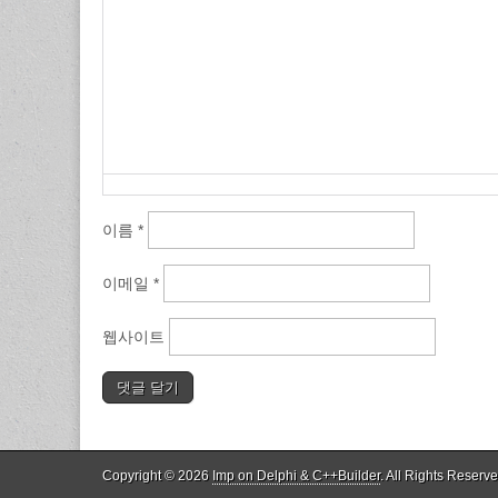
이름
*
이메일
*
웹사이트
Copyright © 2026
Imp on Delphi & C++Builder
. All Rights Reserve