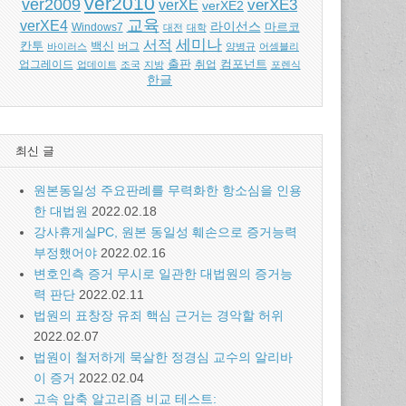
ver2010
ver2009
verXE
verXE3
verXE2
교육
verXE4
라이선스
Windows7
마르코
대전
대학
세미나
서적
백신
칸투
바이러스
버그
양병규
어셈블리
출판
컴포넌트
업그레이드
업데이트
조국
지방
취업
포렌식
한글
최신 글
원본동일성 주요판례를 무력화한 항소심을 인용
한 대법원
2022.02.18
강사휴게실PC, 원본 동일성 훼손으로 증거능력
부정했어야
2022.02.16
변호인측 증거 무시로 일관한 대법원의 증거능
력 판단
2022.02.11
법원의 표창장 유죄 핵심 근거는 경악할 허위
2022.02.07
법원이 철저하게 묵살한 정경심 교수의 알리바
이 증거
2022.02.04
고속 압축 알고리즘 비교 테스트: