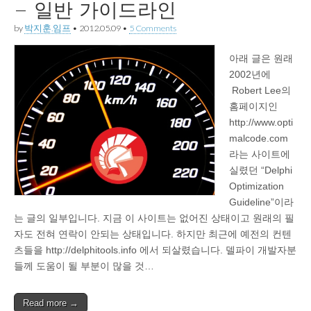
– 일반 가이드라인
by
박지훈.임프
•
2012.05.09
•
5 Comments
아래 글은 원래
2002년에
Robert Lee의
홈페이지인
http://www.opti
malcode.com
라는 사이트에
실렸던 “Delphi
Optimization
Guideline”이라
는 글의 일부입니다. 지금 이 사이트는 없어진 상태이고 원래의 필
자도 전혀 연락이 안되는 상태입니다. 하지만 최근에 예전의 컨텐
츠들을 http://delphitools.info 에서 되살렸습니다. 델파이 개발자분
들께 도움이 될 부분이 많을 것…
Read more →