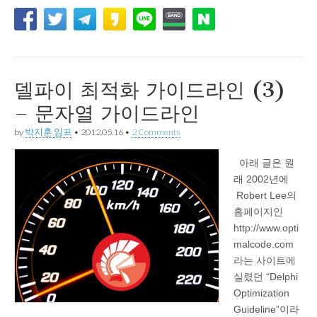
델파이 최적화 가이드라인 (3)
– 문자열 가이드라인
by
박지훈.임프
•
2012.05.16
•
2 Comments
아래 글은 원
래 2002년에
Robert Lee의
홈페이지인
http://www.opti
malcode.com
라는 사이트에
실렸던 “Delphi
Optimization
Guideline”이라